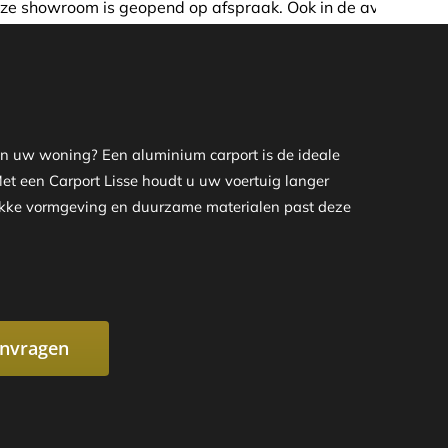
p afspraak. Ook in de avond of in het weekend nemen wij g
aan uw woning? Een aluminium carport is de ideale
 Met een Carport Lisse houdt u uw voertuig langer
trakke vormgeving en duurzame materialen past deze
anvragen