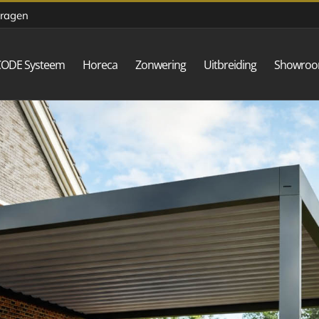
vragen
CODE Systeem
Horeca
Zonwering
Uitbreiding
Showro