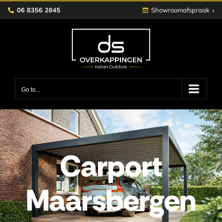
Skip
›
06 8356 2845
Showroomafspraak
to
content
Go to...
Carport
Maarsbergen