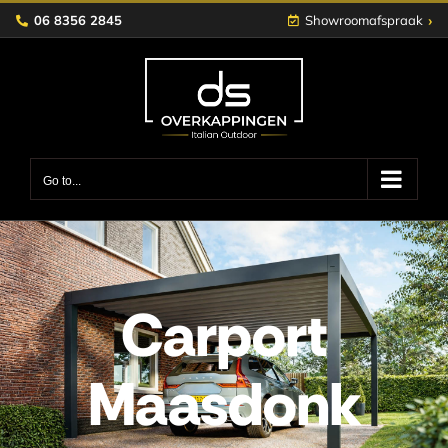
Skip
›
06 8356 2845
Showroomafspraak
to
content
Go to...
Carport
Maasdonk