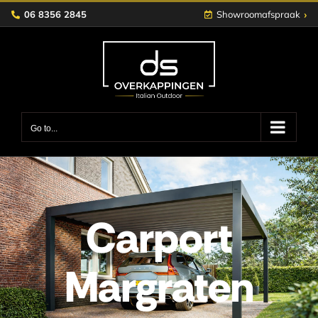
Skip
›
06 8356 2845
Showroomafspraak
to
content
Go to...
Carport
Margraten