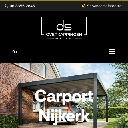
Skip
›
06 8356 2845
Showroomafspraak
to
content
Go to...
Carport
Nijkerk