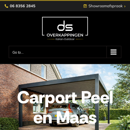
Skip
›
06 8356 2845
Showroomafspraak
to
content
Go to...
Carport Peel
en Maas