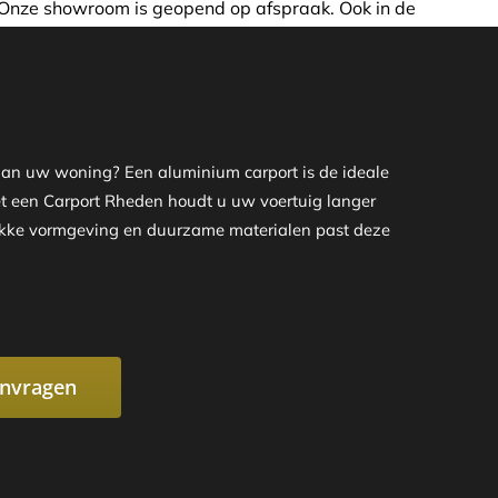
d op afspraak. Ook in de avond of in het weekend nemen wij
 aan uw woning? Een aluminium carport is de ideale
 Met een Carport Rheden houdt u uw voertuig langer
trakke vormgeving en duurzame materialen past deze
anvragen