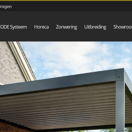
vragen
CODE Systeem
Horeca
Zonwering
Uitbreiding
Showro