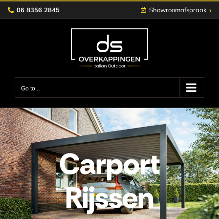
Skip
›
06 8356 2845
Showroomafspraak
to
content
Go to...
Carport
Rijssen