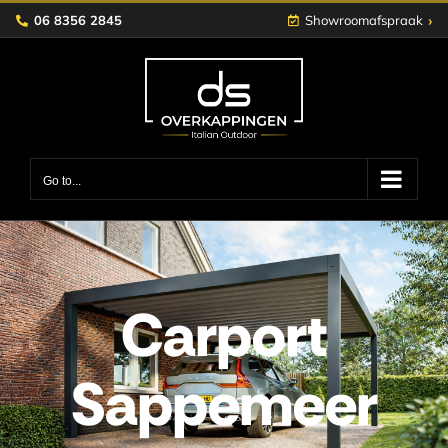
Skip
›
06 8356 2845
Showroomafspraak
to
content
Go to...
Carport
Sappemeer