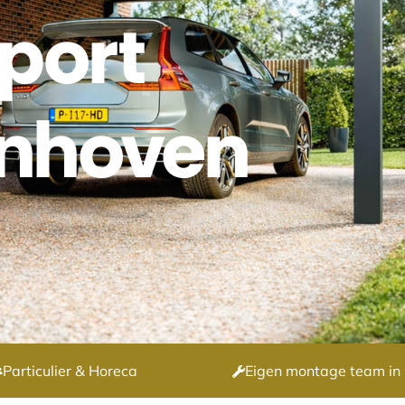
port
nhoven
Particulier & Horeca
Eigen montage team in 