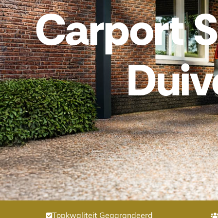
Carport 
Duiv
Topkwaliteit Gegarandeerd