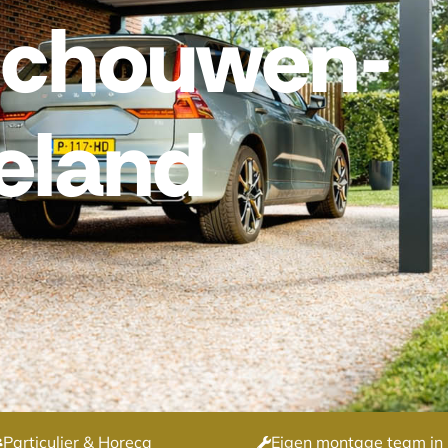
Schouwen-
eland
Particulier & Horeca
Eigen montage team in 