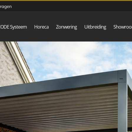
vragen
CODE Systeem
Horeca
Zonwering
Uitbreiding
Showro