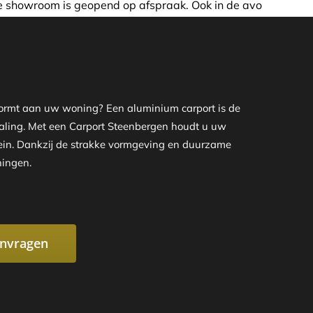
 op afspraak. Ook in de avond of in het weekend nemen wij
 vormt aan uw woning? Een aluminium carport is de
straling. Met een Carport Steenbergen houdt u uw
rrein. Dankzij de strakke vormgeving en duurzame
ningen.
anvragen