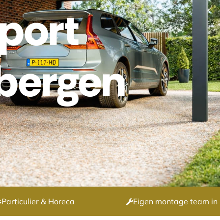
port
bergen
Particulier & Horeca
Eigen montage team in 