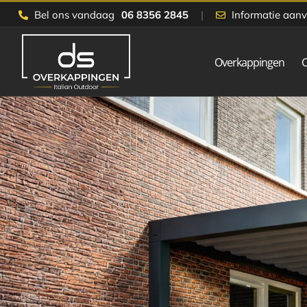
Skip
Bel ons vandaag
06 8356 2845
|
Informatie aan
to
content
Overkappingen