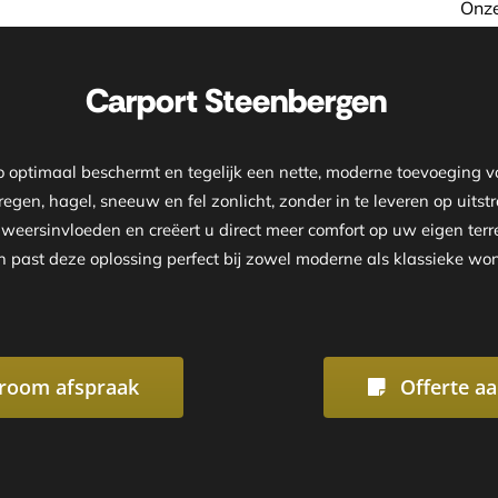
Onze showroom is geopend
Carport Steenbergen
to optimaal beschermt en tegelijk een nette, moderne toevoeging
regen, hagel, sneeuw en fel zonlicht, zonder in te leveren op uit
r weersinvloeden en creëert u direct meer comfort op uw eigen te
n past deze oplossing perfect bij zowel moderne als klassieke wo
room afspraak
Offerte a