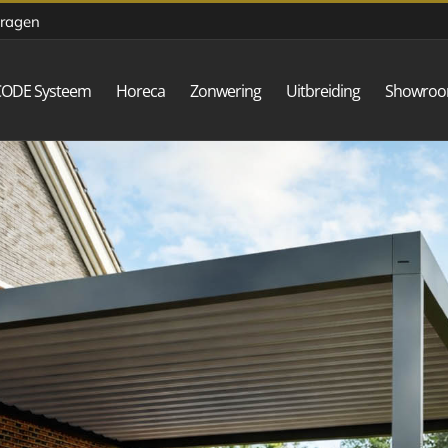
vragen
CODE Systeem
Horeca
Zonwering
Uitbreiding
Showro