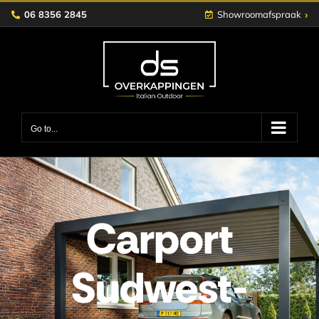
Skip
›
06 8356 2845
Showroomafspraak
to
content
Go to...
Carport
Sudwest-