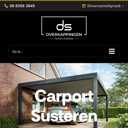
Skip
›
06 8356 2845
Showroomafspraak
to
content
Go to...
Carport
Susteren