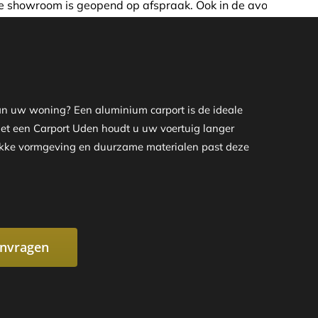
 afspraak. Ook in de avond of in het weekend nemen wij gr
aan uw woning? Een aluminium carport is de ideale
. Met een Carport Uden houdt u uw voertuig langer
trakke vormgeving en duurzame materialen past deze
anvragen