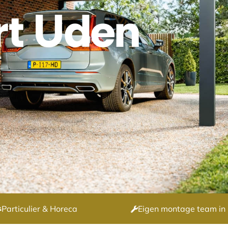
rt Uden
Particulier & Horeca
Eigen montage team in 