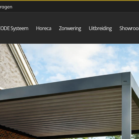
vragen
CODE Systeem
Horeca
Zonwering
Uitbreiding
Showro