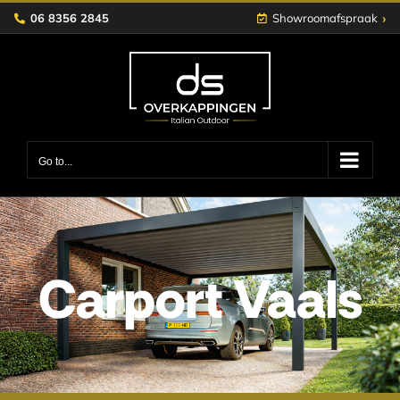
Skip
›
06 8356 2845
Showroomafspraak
to
content
Go to...
Carport Vaals