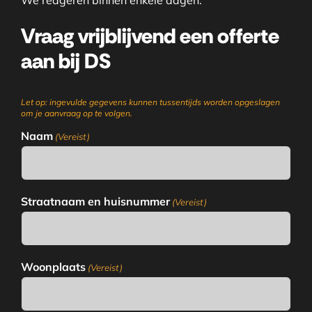
We reageren binnen enkele dagen.
Vraag vrijblijvend een offerte
aan bij DS
Let op: ingevulde gegevens kunnen tussentijds worden opgeslagen
om je aanvraag op te volgen.
Naam
(Vereist)
Straatnaam en huisnummer
(Vereist)
Woonplaats
(Vereist)