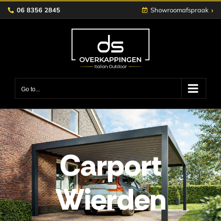
Skip
›
06 8356 2845
Showroomafspraak
to
content
Go to...
Carport
Wierden