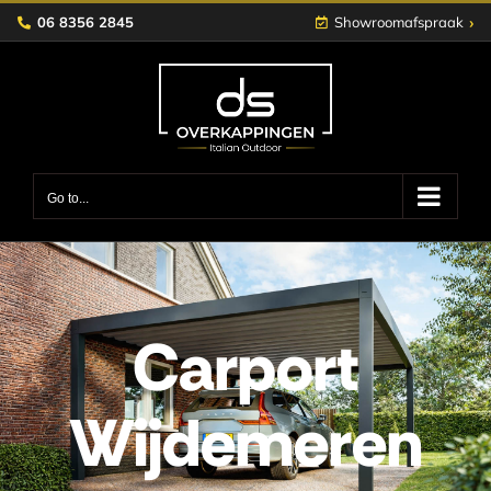
Skip
›
06 8356 2845
Showroomafspraak
to
content
Go to...
Carport
Wijdemeren