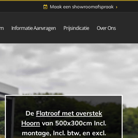
›
Maak een showroomafspraak
om
Informatie Aanvragen
Prijsindicatie
Over Ons
De
Flatroof met overstek
Hoorn
van 500x300cm Incl.
montage, Incl. btw, en excl.