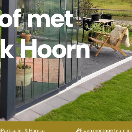
oof met
ek Hoorn
Particulier & Horeca
Eigen montage team in 