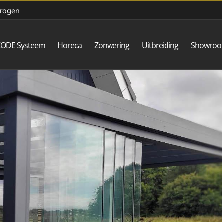
vragen
CODE Systeem
Horeca
Zonwering
Uitbreiding
Showro