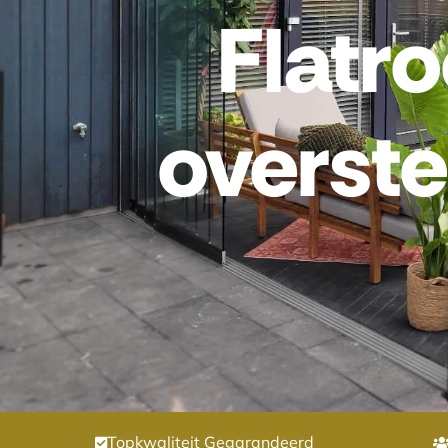
Flatr
overst
Topkwaliteit Gegarandeerd