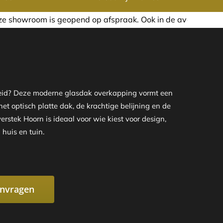
 afspraak. Ook in de avond of in het weekend nemen wij gra
mheid? Deze moderne glasdak overkapping vormt een
et optisch platte dak, de krachtige belijning en de
rstek Hoorn is ideaal voor wie kiest voor design,
huis en tuin.
anvragen