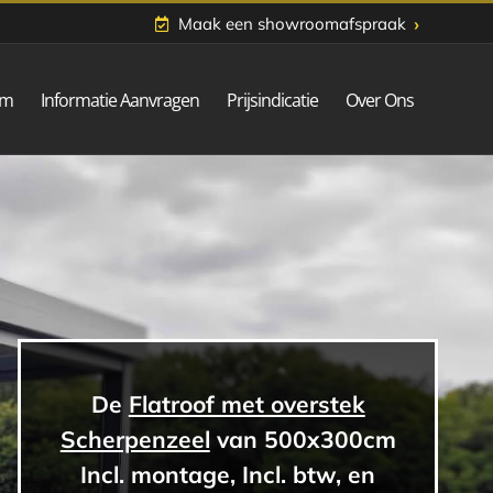
›
Maak een showroomafspraak
om
Informatie Aanvragen
Prijsindicatie
Over Ons
De
Flatroof met overstek
Scherpenzeel
van 500x300cm
Incl. montage, Incl. btw, en