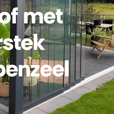
oof met
rstek
penzeel