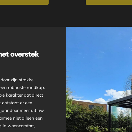
met overstek
door zijn strakke
t een robuuste randkap.
xe karakter dat direct
 ontstaat er een
 jaar door meer uit uw
aarmee niet alleen een
ng in wooncomfort,