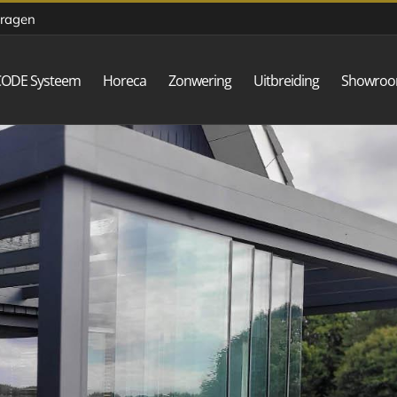
vragen
CODE Systeem
Horeca
Zonwering
Uitbreiding
Showro