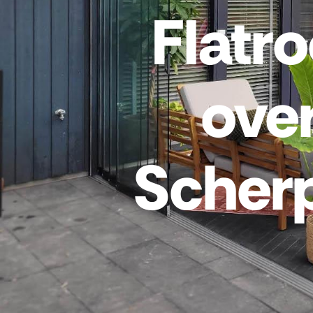
Flatr
ove
Scher