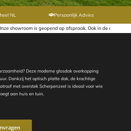
heel NL
Persoonlijk Advies
 afspraak. Ook in de avond of in het weekend nemen wij gr
n duurzaamheid? Deze moderne glasdak overkapping
uur. Dankzij het optisch platte dak, de krachtige
atroof met overstek Scherpenzeel is ideaal voor wie
oegt aan huis en tuin.
anvragen