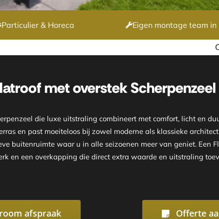
Particulier & Horeca
Eigen montage team in 
Onze showroom is geopend op
latroof met overstek Scherpenzeel
erpenzeel die luxe uitstraling combineert met comfort, licht e
erras en past moeiteloos bij zowel moderne als klassieke architect
eve buitenruimte waar u in alle seizoenen meer van geniet. Een Fl
rk en een overkapping die direct extra waarde en uitstraling toev
room afspraak
Offerte a