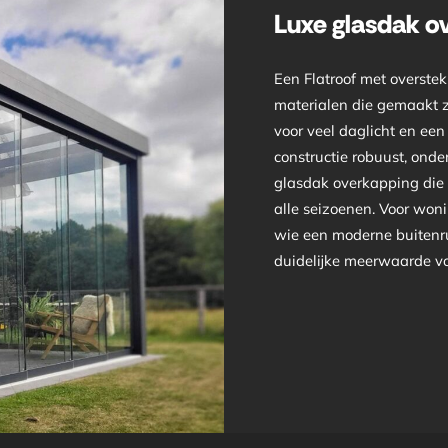
Luxe glasdak o
Een Flatroof met overstek
materialen die gemaakt zi
voor veel daglicht en een 
constructie robuust, on
glasdak overkapping die n
alle seizoenen. Voor won
wie een moderne buitenru
duidelijke meerwaarde vo