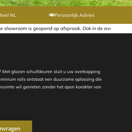
heel NL
Persoonlijk Advies
spraak. Ook in de avond of in het weekend nemen wij graag 
? Met glazen schuifdeuren sluit u uw overkapping
aluminium rails ontstaat een duurzame oplossing die
enruimte wil genieten zonder het open karakter van
anvragen