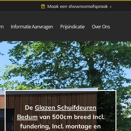
›
Maak een showroomafspraak
om
Informatie Aanvragen
Prijsindicatie
Over Ons
De
Glazen Schuifdeuren
Bedum
van 500cm breed Incl.
fundering, Incl. montage en