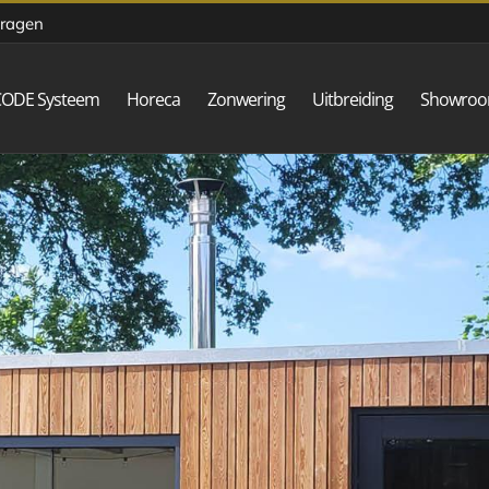
vragen
CODE Systeem
Horeca
Zonwering
Uitbreiding
Showro