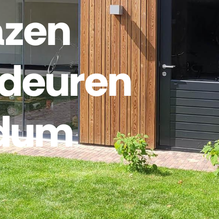
azen
fdeuren
dum