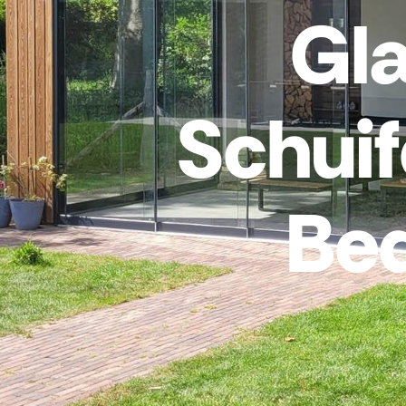
Gl
Schui
Be