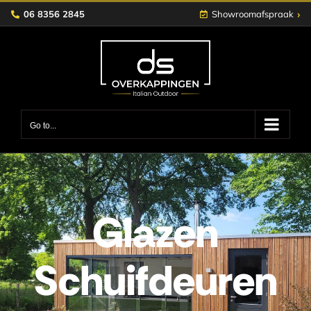
Skip
›
06 8356 2845
Showroomafspraak
to
content
Go to...
Glazen
Schuifdeuren