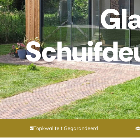
Gl
Schuifde
Topkwaliteit Gegarandeerd