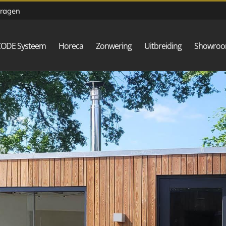
vragen
CODE Systeem
Horeca
Zonwering
Uitbreiding
Showro