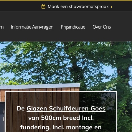
›
Maak een showroomafspraak
om
Informatie Aanvragen
Prijsindicatie
Over Ons
De
Glazen Schuifdeuren Goes
van 500cm breed Incl.
fundering, Incl. montage en