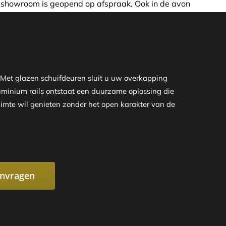
afspraak. Ook in de avond of in het weekend nemen wij graa
 Met glazen schuifdeuren sluit u uw overkapping
aluminium rails ontstaat een duurzame oplossing die
uimte wil genieten zonder het open karakter van de
anvragen