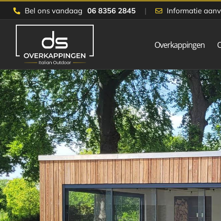
Skip
Bel ons vandaag
06 8356 2845
|
Informatie aan
to
content
Overkappingen