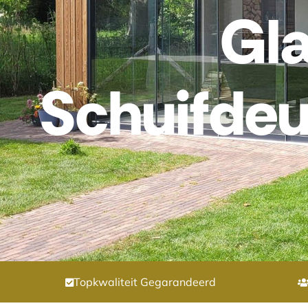
Gl
Schuifdeu
Topkwaliteit Gegarandeerd