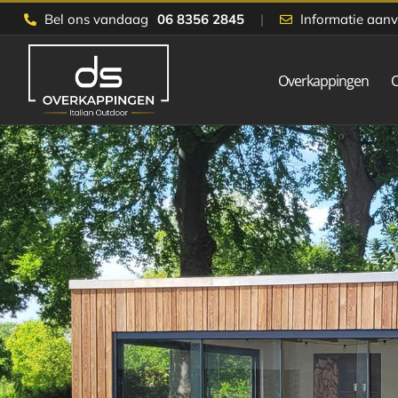
Skip
Bel ons vandaag
06 8356 2845
|
Informatie aan
to
content
Overkappingen