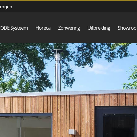
vragen
CODE Systeem
Horeca
Zonwering
Uitbreiding
Showro