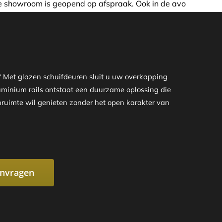
spraak. Ook in de avond of in het weekend nemen wij graag
? Met glazen schuifdeuren sluit u uw overkapping
aluminium rails ontstaat een duurzame oplossing die
enruimte wil genieten zonder het open karakter van
anvragen