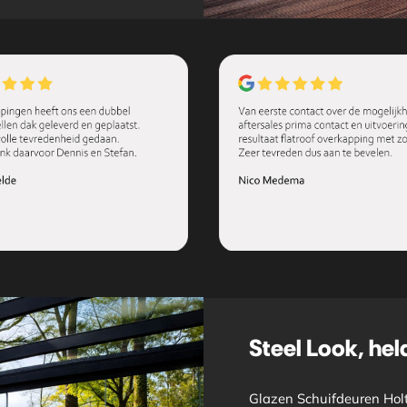
Steel Look, held
Glazen Schuifdeuren Holte