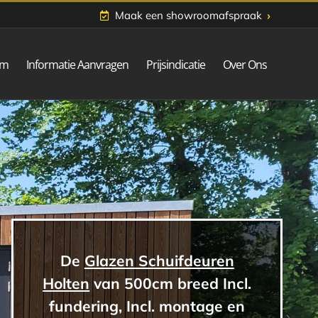
›
Maak een showroomafspraak
om
Informatie Aanvragen
Prijsindicatie
Over Ons
De
Glazen Schuifdeuren
Holten
van 500cm breed Incl.
fundering, Incl. montage en