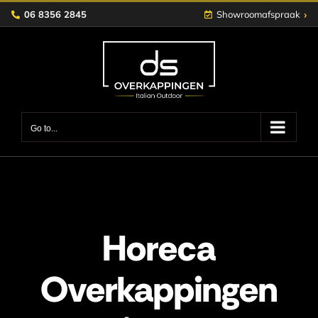
Skip
›
06 8356 2845
Showroomafspraak
to
content
Go to...
Horeca
Overkappingen