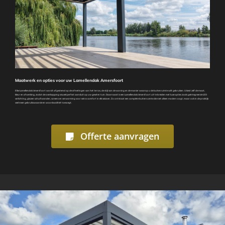
Maatwerk en opties voor uw Lamellendak Amersfoort
Elke Lamellendak Amersfoort wordt afgestemd op de afmetingen van het terras, de stijl van de woning en de manier waarop u de buitenruimte wilt gebruiken. U kiest zelf de maat,
kleur en afwerking, zodat de overkapping visueel perfect aansluit op uw gevel en tuin. Daarnaast is een Lamellendak Amersfoort uit te breiden met luxe opties zoals geïntegreerde LED
verlichting, glazen schuifwanden, screens en verwarming voor extra comfort in elk seizoen. Zo ontstaat een complete buitenruimte die niet alleen modern oogt, maar ook in de praktijk
veel meer gebruikswaarde en woonkwaliteit toevoegt.
Offerte aanvragen