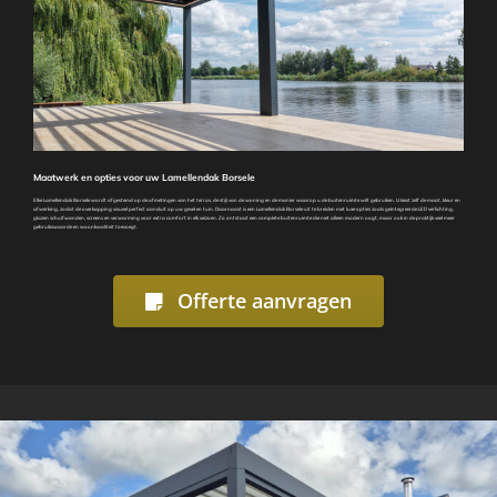
Maatwerk en opties voor uw Lamellendak Borsele
Elke Lamellendak Borsele wordt afgestemd op de afmetingen van het terras, de stijl van de woning en de manier waarop u de buitenruimte wilt gebruiken. U kiest zelf de maat, kleur en
afwerking, zodat de overkapping visueel perfect aansluit op uw gevel en tuin. Daarnaast is een Lamellendak Borsele uit te breiden met luxe opties zoals geïntegreerde LED verlichting,
glazen schuifwanden, screens en verwarming voor extra comfort in elk seizoen. Zo ontstaat een complete buitenruimte die niet alleen modern oogt, maar ook in de praktijk veel meer
gebruikswaarde en woonkwaliteit toevoegt.
Offerte aanvragen