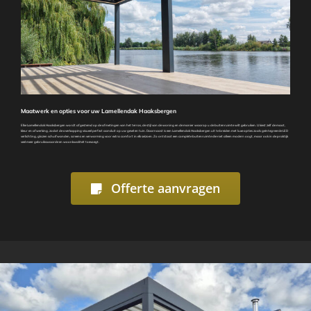
Maatwerk en opties voor uw Lamellendak Haaksbergen
Elke Lamellendak Haaksbergen wordt afgestemd op de afmetingen van het terras, de stijl van de woning en de manier waarop u de buitenruimte wilt gebruiken. U kiest zelf de maat,
kleur en afwerking, zodat de overkapping visueel perfect aansluit op uw gevel en tuin. Daarnaast is een Lamellendak Haaksbergen uit te breiden met luxe opties zoals geïntegreerde LED
verlichting, glazen schuifwanden, screens en verwarming voor extra comfort in elk seizoen. Zo ontstaat een complete buitenruimte die niet alleen modern oogt, maar ook in de praktijk
veel meer gebruikswaarde en woonkwaliteit toevoegt.
Offerte aanvragen