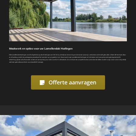
Maatwerk en opties voor uw Lamellendak Harlingen
Elke Lamellendak Harlingen wordt afgestemd op de afmetingen van het terras, de stijl van de woning en de manier waarop u de buitenruimte wilt gebruiken. U kiest zelf de maat, kleur
en afwerking, zodat de overkapping visueel perfect aansluit op uw gevel en tuin. Daarnaast is een Lamellendak Harlingen uit te breiden met luxe opties zoals geïntegreerde LED
verlichting, glazen schuifwanden, screens en verwarming voor extra comfort in elk seizoen. Zo ontstaat een complete buitenruimte die niet alleen modern oogt, maar ook in de praktijk
veel meer gebruikswaarde en woonkwaliteit toevoegt.
Offerte aanvragen