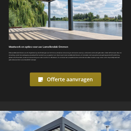
Maatwerk en opties voor uw Lamellendak Ommen
Elke Lamellendak Ommen wordt afgestemd op de afmetingen van het terras, de stijl van de woning en de manier waarop u de buitenruimte wilt gebruiken. U kiest zelf de maat, kleur en
afwerking, zodat de overkapping visueel perfect aansluit op uw gevel en tuin. Daarnaast is een Lamellendak Ommen uit te breiden met luxe opties zoals geïntegreerde LED verlichting,
glazen schuifwanden, screens en verwarming voor extra comfort in elk seizoen. Zo ontstaat een complete buitenruimte die niet alleen modern oogt, maar ook in de praktijk veel meer
gebruikswaarde en woonkwaliteit toevoegt.
Offerte aanvragen