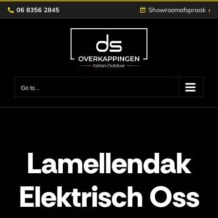
Skip
›
06 8356 2845
Showroomafspraak
to
content
Go to...
Lamellendak
Elektrisch Oss