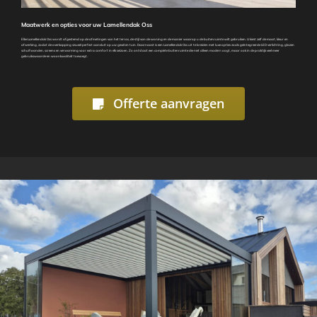
Maatwerk en opties voor uw Lamellendak Oss
Elke Lamellendak Oss wordt afgestemd op de afmetingen van het terras, de stijl van de woning en de manier waarop u de buitenruimte wilt gebruiken. U kiest zelf de maat, kleur en
afwerking, zodat de overkapping visueel perfect aansluit op uw gevel en tuin. Daarnaast is een Lamellendak Oss uit te breiden met luxe opties zoals geïntegreerde LED verlichting, glazen
schuifwanden, screens en verwarming voor extra comfort in elk seizoen. Zo ontstaat een complete buitenruimte die niet alleen modern oogt, maar ook in de praktijk veel meer
gebruikswaarde en woonkwaliteit toevoegt.
Offerte aanvragen