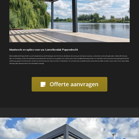
Maatwerk en opties voor uw Lamellendak Papendrecht
Elke Lamellendak Papendrecht wordt afgestemd op de afmetingen van het terras, de stijl van de woning en de manier waarop u de buitenruimte wilt gebruiken. U kiest zelf de maat,
kleur en afwerking, zodat de overkapping visueel perfect aansluit op uw gevel en tuin. Daarnaast is een Lamellendak Papendrecht uit te breiden met luxe opties zoals geïntegreerde LED
verlichting, glazen schuifwanden, screens en verwarming voor extra comfort in elk seizoen. Zo ontstaat een complete buitenruimte die niet alleen modern oogt, maar ook in de praktijk
veel meer gebruikswaarde en woonkwaliteit toevoegt.
Offerte aanvragen