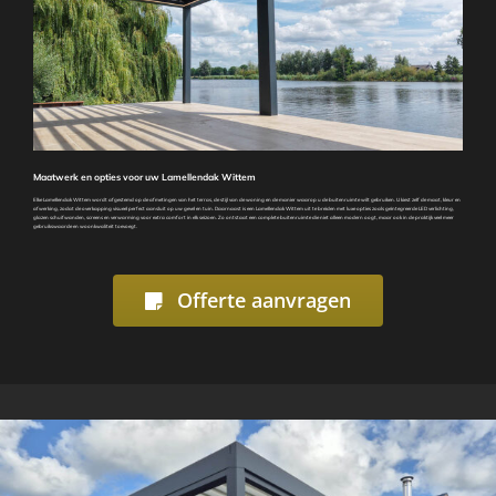
Maatwerk en opties voor uw Lamellendak Wittem
Elke Lamellendak Wittem wordt afgestemd op de afmetingen van het terras, de stijl van de woning en de manier waarop u de buitenruimte wilt gebruiken. U kiest zelf de maat, kleur en
afwerking, zodat de overkapping visueel perfect aansluit op uw gevel en tuin. Daarnaast is een Lamellendak Wittem uit te breiden met luxe opties zoals geïntegreerde LED verlichting,
glazen schuifwanden, screens en verwarming voor extra comfort in elk seizoen. Zo ontstaat een complete buitenruimte die niet alleen modern oogt, maar ook in de praktijk veel meer
gebruikswaarde en woonkwaliteit toevoegt.
Offerte aanvragen