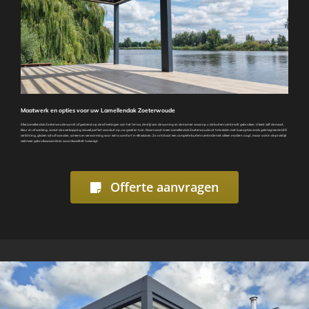
Maatwerk en opties voor uw Lamellendak Zoeterwoude
Elke Lamellendak Zoeterwoude wordt afgestemd op de afmetingen van het terras, de stijl van de woning en de manier waarop u de buitenruimte wilt gebruiken. U kiest zelf de maat,
kleur en afwerking, zodat de overkapping visueel perfect aansluit op uw gevel en tuin. Daarnaast is een Lamellendak Zoeterwoude uit te breiden met luxe opties zoals geïntegreerde LED
verlichting, glazen schuifwanden, screens en verwarming voor extra comfort in elk seizoen. Zo ontstaat een complete buitenruimte die niet alleen modern oogt, maar ook in de praktijk
veel meer gebruikswaarde en woonkwaliteit toevoegt.
Offerte aanvragen