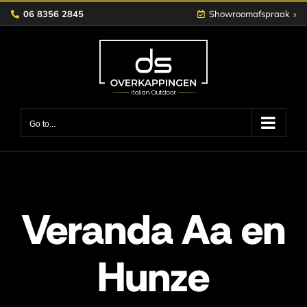
Skip
›
06 8356 2845
Showroomafspraak
to
content
Go to...
Veranda Aa en
Hunze