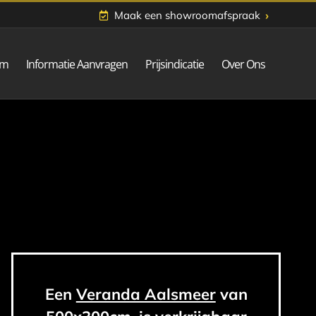
›
Maak een showroomafspraak
om
Informatie Aanvragen
Prijsindicatie
Over Ons
Een
Veranda Aalsmeer
van