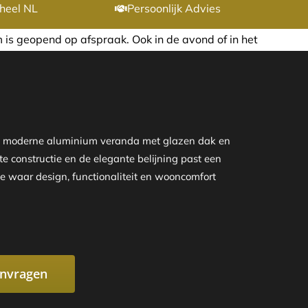
heel NL
Persoonlijk Advies
. Ook in de avond of in het weekend nemen wij graag de ti
ze moderne aluminium veranda met glazen dak en
te constructie en de elegante belijning past een
te waar design, functionaliteit en wooncomfort
anvragen