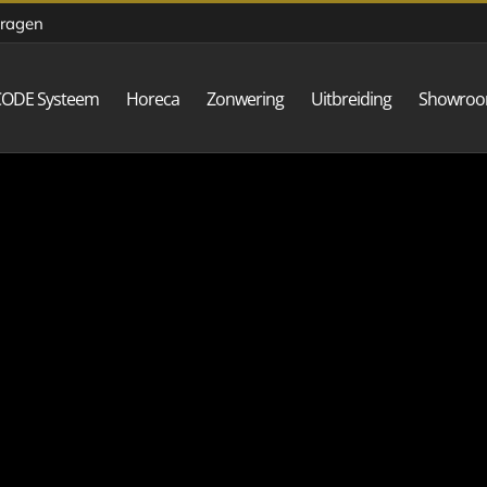
vragen
CODE Systeem
Horeca
Zonwering
Uitbreiding
Showro