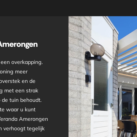
 Amerongen
 een overkapping.
woning meer
 overstek en de
ng met een strak
p de tuin behoudt.
te waar u kunt
 Veranda Amerongen
n verhoogt tegelijk