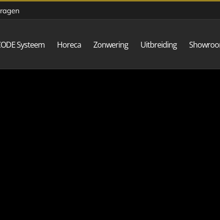
vragen
CODE Systeem
Horeca
Zonwering
Uitbreiding
Showro