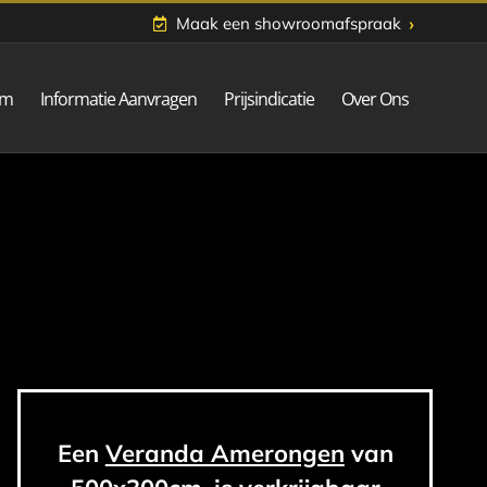
›
Maak een showroomafspraak
om
Informatie Aanvragen
Prijsindicatie
Over Ons
Een
Veranda Amerongen
van