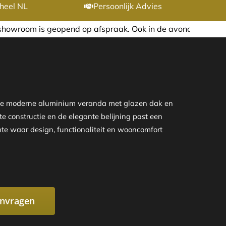
heel NL
Persoonlijk Advies
afspraak. Ook in de avond of in het weekend nemen wij gra
eze moderne aluminium veranda met glazen dak en
te constructie en de elegante belijning past een
te waar design, functionaliteit en wooncomfort
anvragen