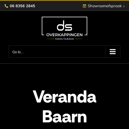
Skip
›
06 8356 2845
Showroomafspraak
to
content
Go to...
Veranda
Baarn