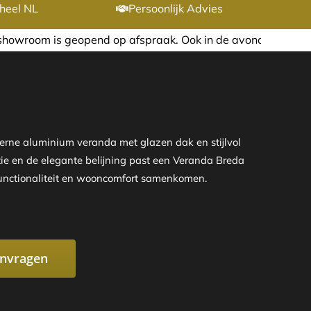
heel NL
Persoonlijk Advies
afspraak. Ook in de avond of in het weekend nemen wij graa
rne aluminium veranda met glazen dak en stijlvol
tie en de elegante belijning past een Veranda Breda
 functionaliteit en wooncomfort samenkomen.
anvragen