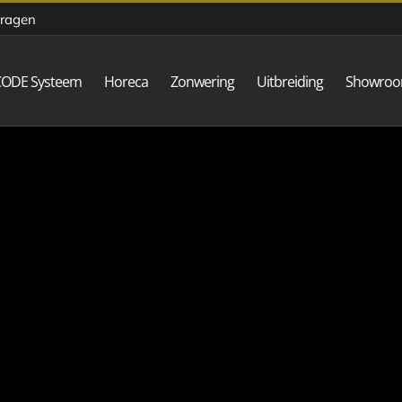
vragen
CODE Systeem
Horeca
Zonwering
Uitbreiding
Showro