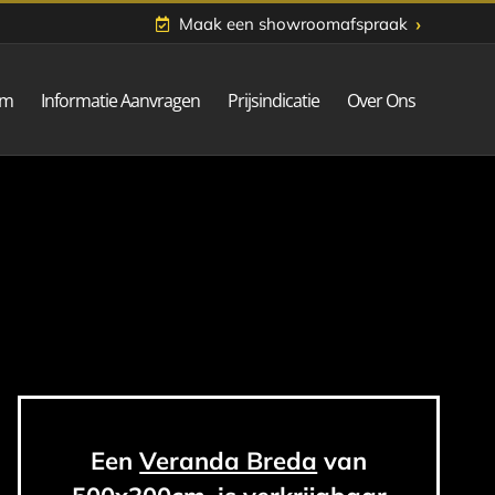
›
Maak een showroomafspraak
om
Informatie Aanvragen
Prijsindicatie
Over Ons
Een
Veranda Breda
van