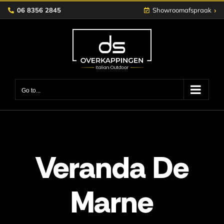
Skip
›
06 8356 2845
Showroomafspraak
to
content
Go to...
Veranda De
Marne