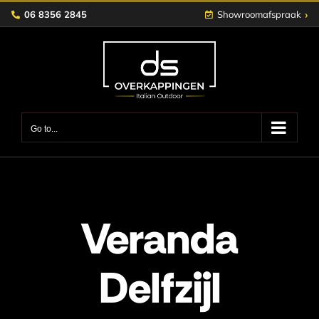
Skip
›
06 8356 2845
Showroomafspraak
to
content
Go to...
Veranda
Delfzijl