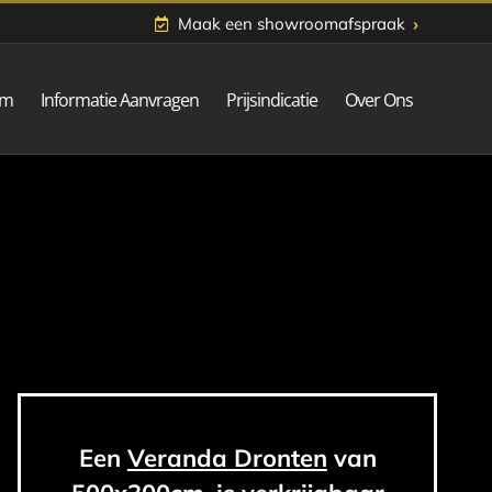
›
Maak een showroomafspraak
om
Informatie Aanvragen
Prijsindicatie
Over Ons
Een
Veranda Dronten
van