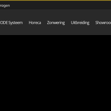
vragen
CODE Systeem
Horeca
Zonwering
Uitbreiding
Showro