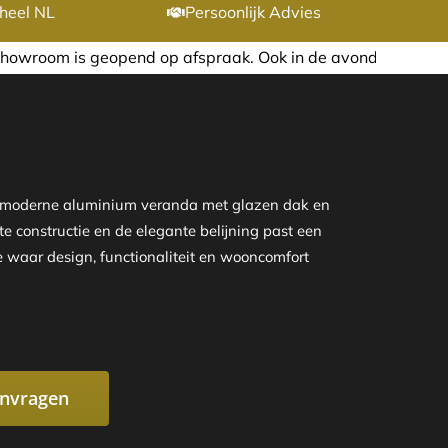
heel NL
Persoonlijk Advies
op afspraak. Ook in de avond of in het weekend nemen wij g
e moderne aluminium veranda met glazen dak en
te constructie en de elegante belijning past een
e waar design, functionaliteit en wooncomfort
anvragen