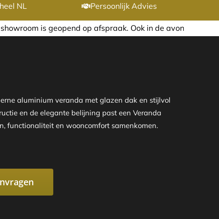
heel NL
Persoonlijk Advies
afspraak. Ook in de avond of in het weekend nemen wij gra
erne aluminium veranda met glazen dak en stijlvol
ructie en de elegante belijning past een Veranda
ign, functionaliteit en wooncomfort samenkomen.
anvragen