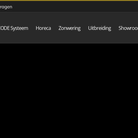
vragen
CODE Systeem
Horeca
Zonwering
Uitbreiding
Showro