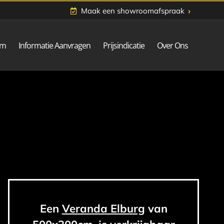
›
Maak een showroomafspraak
om
Informatie Aanvragen
Prijsindicatie
Over Ons
Een
Veranda Elburg
van