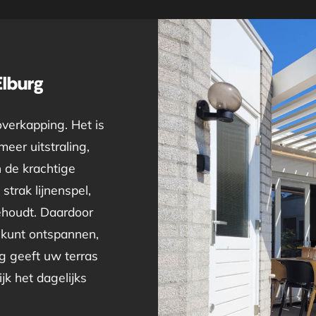
lburg
overkapping. Het is
eer uitstraling,
n de krachtige
strak lijnenspel,
behoudt. Daardoor
 kunt ontspannen,
g geeft uw terras
jk het dagelijks