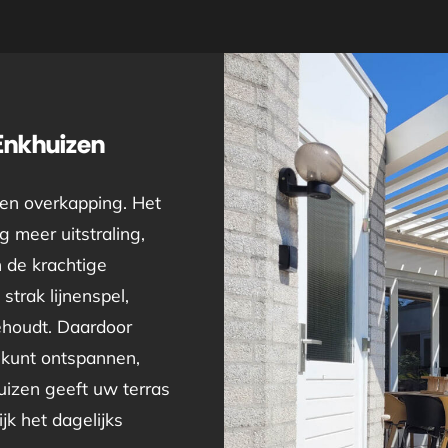
Enkhuizen
een overkapping. Het
 meer uitstraling,
n de krachtige
strak lijnenspel,
behoudt. Daardoor
 kunt ontspannen,
izen geeft uw terras
jk het dagelijks