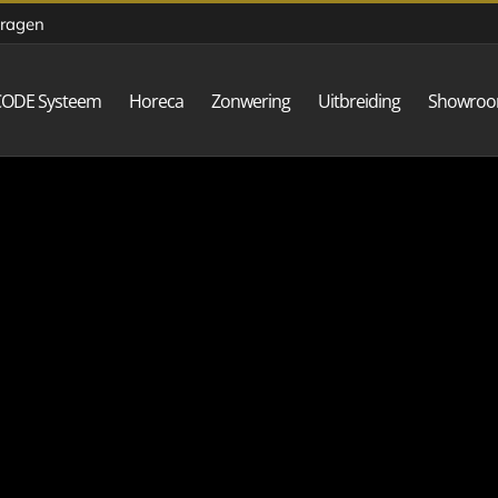
vragen
CODE Systeem
Horeca
Zonwering
Uitbreiding
Showro