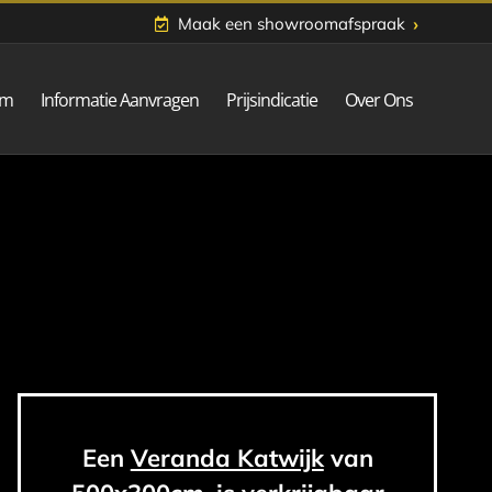
›
Maak een showroomafspraak
om
Informatie Aanvragen
Prijsindicatie
Over Ons
Een
Veranda Katwijk
van