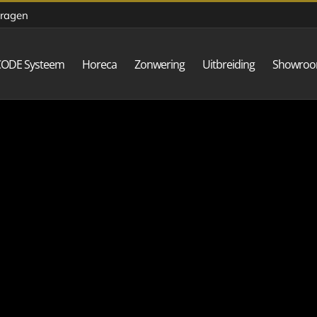
vragen
CODE Systeem
Horeca
Zonwering
Uitbreiding
Showro