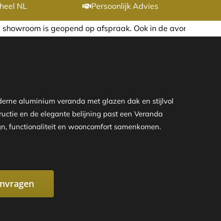
heel NL
Persoonlijk Advies
 afspraak. Ook in de avond of in het weekend nemen wij gr
erne aluminium veranda met glazen dak en stijlvol
ructie en de elegante belijning past een Veranda
ign, functionaliteit en wooncomfort samenkomen.
anvragen