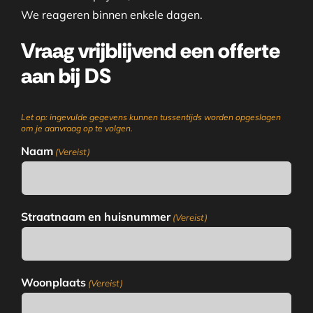
We reageren binnen enkele dagen.
Vraag vrijblijvend een offerte
aan bij DS
Let op: ingevulde gegevens kunnen tussentijds worden opgeslagen
om je aanvraag op te volgen.
Naam
(Vereist)
Straatnaam en huisnummer
(Vereist)
Woonplaats
(Vereist)