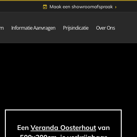
›
Maak een showroomafspraak
om
Informatie Aanvragen
Prijsindicatie
Over Ons
Een
Veranda Oosterhout
van