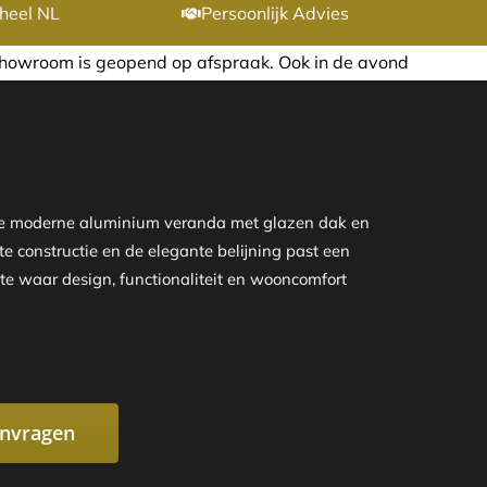
heel NL
Persoonlijk Advies
afspraak. Ook in de avond of in het weekend nemen wij graa
eze moderne aluminium veranda met glazen dak en
te constructie en de elegante belijning past een
te waar design, functionaliteit en wooncomfort
anvragen