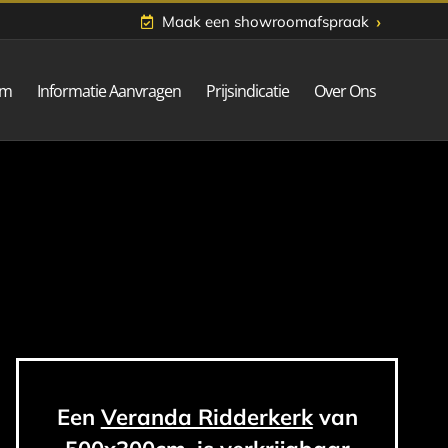
›
Maak een showroomafspraak
om
Informatie Aanvragen
Prijsindicatie
Over Ons
Een
Veranda Ridderkerk
van