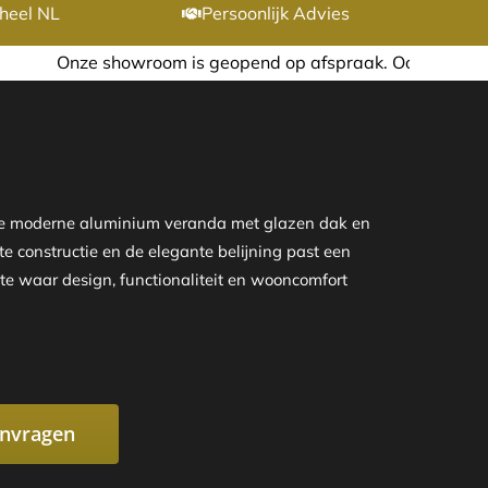
heel NL
Persoonlijk Advies
 geopend op afspraak. Ook in de avond of in het weekend n
eze moderne aluminium veranda met glazen dak en
te constructie en de elegante belijning past een
te waar design, functionaliteit en wooncomfort
anvragen