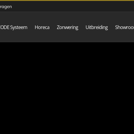
vragen
CODE Systeem
Horeca
Zonwering
Uitbreiding
Showro