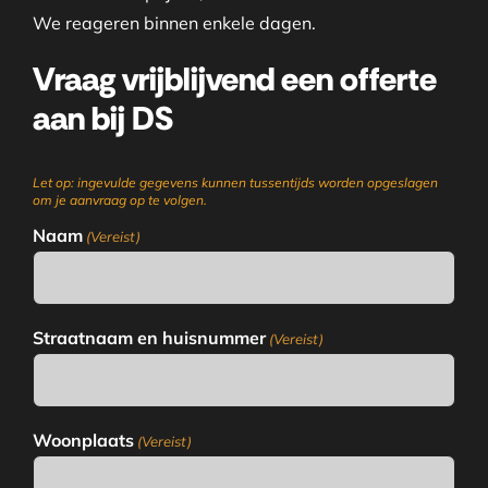
We reageren binnen enkele dagen.
Vraag vrijblijvend een offerte
aan bij DS
Let op: ingevulde gegevens kunnen tussentijds worden opgeslagen
om je aanvraag op te volgen.
Naam
(Vereist)
Straatnaam en huisnummer
(Vereist)
Woonplaats
(Vereist)