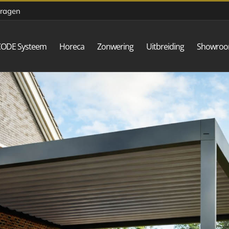
vragen
CODE Systeem
Horeca
Zonwering
Uitbreiding
Showro