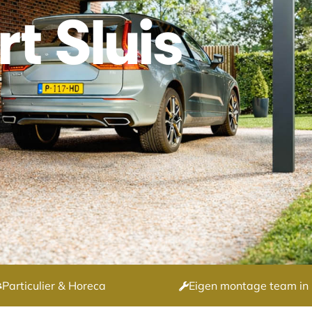
t Sluis
Particulier & Horeca
Eigen montage team in 