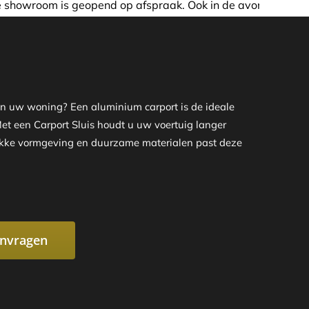
 afspraak. Ook in de avond of in het weekend nemen wij gra
aan uw woning? Een aluminium carport is de ideale
 Met een Carport Sluis houdt u uw voertuig langer
trakke vormgeving en duurzame materialen past deze
anvragen