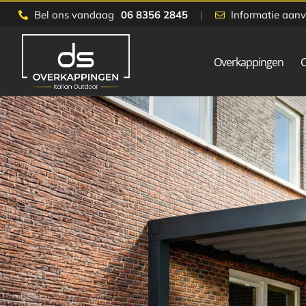
Skip
Bel ons vandaag
06 8356 2845
|
Informatie aan
to
content
Overkappingen